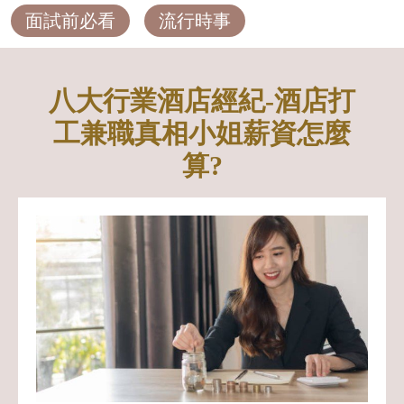
面試前必看
流行時事
八大行業酒店經紀-酒店打
工兼職真相小姐薪資怎麼
算?