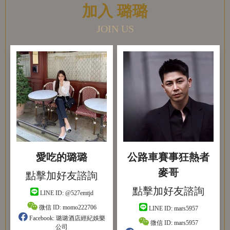
加入 璐璐
JOIN US
愛吃的璐璐
公路車賽事狂熱者
麥哥
點擊加好友諮詢
點擊加好友諮詢
LINE ID:
@527emtjd
微信 ID:
momo222706
LINE ID:
mars5957
Facebook:
璐璐酒店經紀娛樂
微信 ID:
mars5957
公司