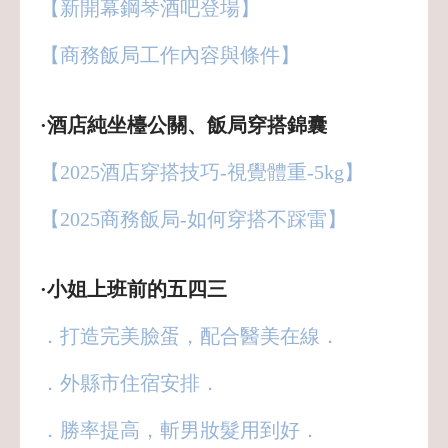
【新開幕鋼琴酒吧登場】
【商務飯局工作內容與條件】
·酒店純坐檯公關、飯局穿搭錦囊
【2025酒店穿搭技巧-視覺體重-5kg】
【2025商務飯局-如何穿搭不踩雷】
·小姐上班前的五四三
．打造完美臉蛋，配合醫美在線．
．外縣市住宿安排．
．勝率提高，斬男妝髮用到好．