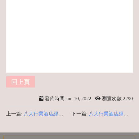
台灣酒店小姐,什麼工作薪水高,台灣冷門
高薪工作,台灣最賺錢的行業,穩定輕鬆的
工作,薪水高的工作,八大職業,酒店妹,酒店
徵人,酒店公主,酒店收入,女生高薪,八大徵
才,錢多的工作,增加收入的方法,什麼工作
賺錢最快
回上頁
發佈時間 Jun 10, 2022
瀏覽次數 2290
上一篇:
八大行業酒店經紀-
下一篇:
八大行業酒店經紀-
酒店疑問揭密
酒店兼職打工人際關係篇