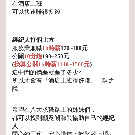
在酒店上班
可以快速賺很多錢
經紀人
打個比方:
服務業兼職
1h
時薪
170~180元
公關
10分鐘
190~250元
(
換算公關1h時薪1140~1500元
)
這中間的價差就差了多少?
所以才會有『酒店上班很好賺』一詞之
說。
希望在八大求職路上的姊妹們，
都可以找到願意傾聽與協助自己的
經紀
人
，
開心的工作、安心賺錢；輕鬆的下檔~