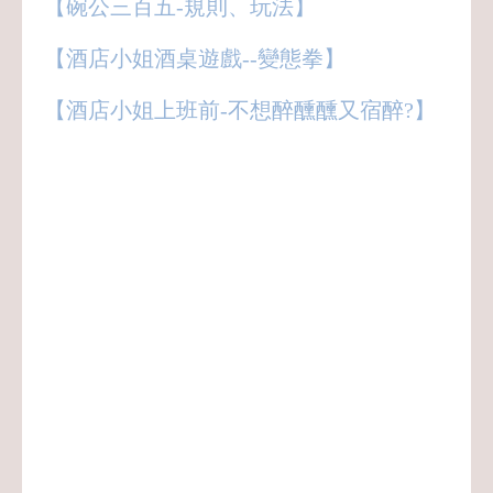
【碗公三百五-規則、玩法】
【酒店小姐酒桌遊戲--變態拳】
【酒店小姐上班前-不想醉醺醺又宿醉?】
八大,酒店,經紀,小姐,公關,領檯,男模,保姆,
禮服店,便服店,制服店,紓壓館,工作,上班,
職缺,應徵,兼職,兼差,正職,打工,八大行業,
八大酒店,八大經紀,八大小姐,八大公關,八
大領檯,八大工作,八大上班,八大職缺,八大
應徵,八大兼職,八大兼差,八大正職,八大打
工,酒店行業,酒店經紀,酒店小姐,酒店公關,
酒店領檯,酒店男模,酒店保姆,酒店工作,酒
店上班,酒店職缺,酒店應徵,酒店兼職,酒店
兼差,酒店正職,酒店打工,酒店業,禮服酒店,
便服酒店,制服酒店,鋼琴酒吧,紓壓會館,男
模會館,禮服公關,便服公關,制服公關,領檯