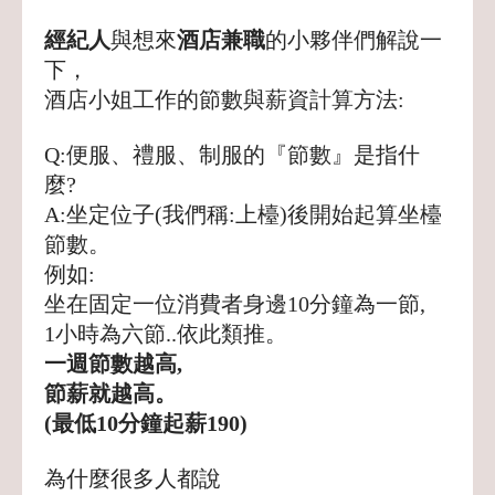
經紀人
與想來
酒店兼職
的小夥伴們解說一
下，
酒店小姐工作的節數與薪資計算方法:
Q:便服、禮服、制服的『節數』是指什
麼?
A:坐定位子(我們稱:上檯)後開始起算坐檯
節數。
例如:
坐在固定一位消費者身邊10分鐘為一節,
1小時為六節..依此類推。
一週節數越高,
節薪就越高。
(最低10分鐘起薪190)
為什麼很多人都說