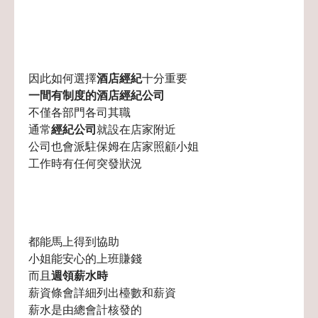
因此如何選擇
酒店經紀
十分重要
一間有制度的酒店
經紀公司
不僅各部門各司其職
通常
經紀公司
就設在店家附近
公司也會派駐保姆在店家照顧小姐
工作時有任何突發狀況
都能馬上得到協助
小姐能安心的上班賺錢
而且
週領薪水時
薪資條會詳細列出檯數和薪資
薪水是由總會計核發的