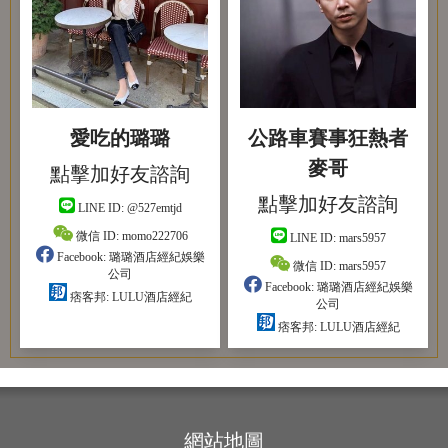
愛吃的璐璐
公路車賽事狂熱者
麥哥
點擊加好友諮詢
點擊加好友諮詢
LINE ID:
@527emtjd
微信 ID:
momo222706
LINE ID:
mars5957
Facebook:
璐璐酒店經紀娛樂
微信 ID:
mars5957
公司
Facebook:
璐璐酒店經紀娛樂
痞客邦:
LULU酒店經紀
公司
痞客邦:
LULU酒店經紀
網站地圖