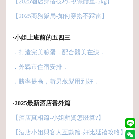
【2025酒店穿搭技巧-視覺體重-5kg】
【2025商務飯局-如何穿搭不踩雷】
·小姐上班前的五四三
．打造完美臉蛋，配合醫美在線．
．外縣市住宿安排．
．勝率提高，斬男妝髮用到好．
·2025最新酒店番外篇
【酒店真相篇-小姐薪資怎麼算?】
【酒店小姐與客人互動篇-好比延禧攻略】