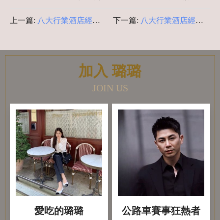
上一篇:
八大行業酒店經紀-
下一篇:
八大行業酒店經紀-
酒店疑問揭密
酒店現領薪資有風險?
加入 璐璐
JOIN US
愛吃的璐璐
公路車賽事狂熱者