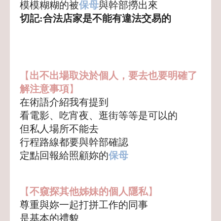
模模糊糊的被
保母
與幹部撈出來
切記:合法店家是不能有違法交易的
【
出不出場取決於個人，要去也要明確了
解注意事項
】
在術語介紹我有提到
看電影、吃宵夜、逛街等等是可以的
但私人場所不能去
行程路線都要與幹部確認
定點回報給照顧妳的
保母
【
不窺探其他姊妹的個人隱私
】
尊重與妳一起打拼工作的同事
是基本的禮貌