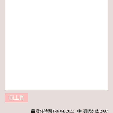
小姐薪水怎麼算,酒店小姐有什麼服務呢,
國外打工寒假暑假打工,做酒店一個月可以
賺多少,八大行業是什麼,八大行業小姐,八
大行業dcard,酒店工作dcard,冷門工作招聘,
台灣酒店小姐,什麼工作薪水高,台灣冷門
高薪工作,台灣最賺錢的行業,穩定輕鬆的
工作,薪水高的工作,八大職業,酒店妹,酒店
徵人,酒店公主,酒店收入,女生高薪,八大徵
才,錢多的工作,增加收入的方法,什麼工作
賺錢最快
回上頁
發佈時間 Feb 04, 2022
瀏覽次數 2097