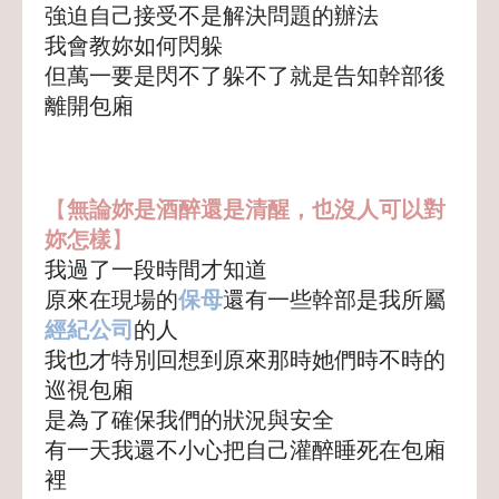
強迫自己接受不是解決問題的辦法
我會教妳如何閃躲
但萬一要是閃不了躲不了就是告知幹部後
離開包廂
【
無論妳是酒醉還是清醒，也沒人可以對
妳怎樣
】
我過了一段時間才知道
原來在現場的
保母
還有一些幹部是我所屬
經紀公司
的人
我也才特別回想到原來那時她們時不時的
巡視包廂
是為了確保我們的狀況與安全
有一天我還不小心把自己灌醉睡死在包廂
裡