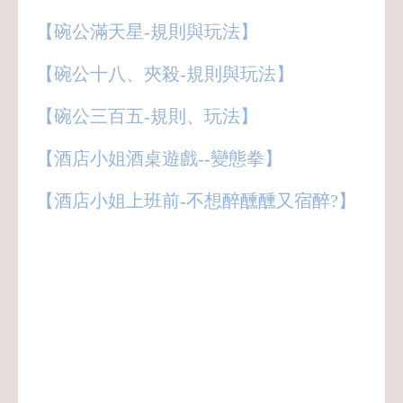
【碗公滿天星-規則與玩法】
【碗公十八、夾殺-規則與玩法】
【碗公三百五-規則、玩法】
【酒店小姐酒桌遊戲--變態拳】
【酒店小姐上班前-不想醉醺醺又宿醉?】
八大,酒店,經紀,小姐,公關,領檯,男模,保姆,
禮服店,便服店,制服店,紓壓館,工作,上班,
職缺,應徵,兼職,兼差,正職,打工,八大行業,
八大酒店,八大經紀,八大小姐,八大公關,八
大領檯,八大工作,八大上班,八大職缺,八大
應徵,八大兼職,八大兼差,八大正職,八大打
工,酒店行業,酒店經紀,酒店小姐,酒店公關,