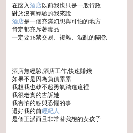
在踏入
酒店
以前我也只是一般行政
對於沒有經驗的我來說
酒店
是一個充滿幻想與可怕的地方
肯定都充斥著毒品
一定要18禁交易、複雜、混亂的關係
酒店無經驗,酒店工作,快速賺錢
如果不是因為負債累累
我想我也鼓不起勇氣踏進這裡
我很老實的告訴她
我害怕的點與恐懼的事
還好我的前
經紀人
是個正派而且非常替我想的女孩子