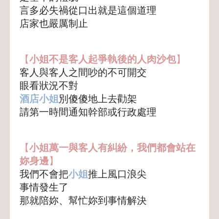
言多必失禍從口出就是這個道理
店家也嚴厲制止
【
小姐不是客人起爭執後的人肉沙包
】
客人與客人之間吵的不可開交
眼看狀況不對
酒店小姐
別傻傻地上去勸架
請第一時間通知幹部或行政處理
【
小姐萬一與客人有糾紛，我們都會站在
妳身邊
】
我們不會把
小姐
推上風口浪尖
事情發生了
那就陪妳、幫忙妳到事情解決