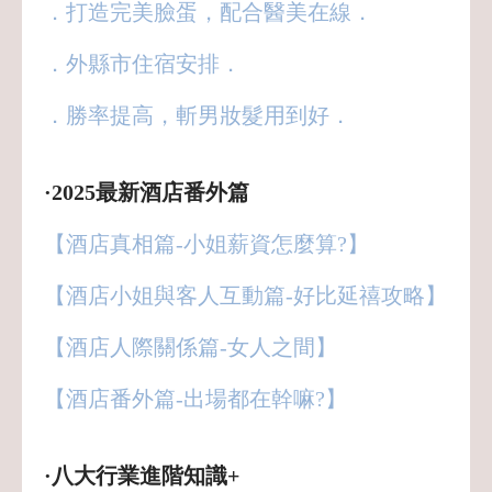
．打造完美臉蛋，配合醫美在線．
．外縣市住宿安排．
．勝率提高，斬男妝髮用到好．
·2025最新酒店番外篇
【酒店真相篇-小姐薪資怎麼算?】
【酒店小姐與客人互動篇-好比延禧攻略】
【酒店人際關係篇-女人之間】
【酒店番外篇-出場都在幹嘛?】
·八大行業進階知識+