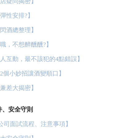
酒店疑問揭密】
彈性安排?】
閃酒總整理】
職，不想醉醺醺?】
人互動，最不該犯的4點錯誤】
2個小妙招讓酒變順口】
兼差大揭密】
件、安全守則
經紀公司面試流程、注意事項】