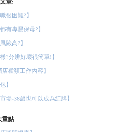
文章:
職很困難?】
都有專屬保母?】
風險高?】
樣?分辨好壞很簡單!】
-酒店種類工作內容】
包】
市場-38歲也可以成為紅牌】
大重點