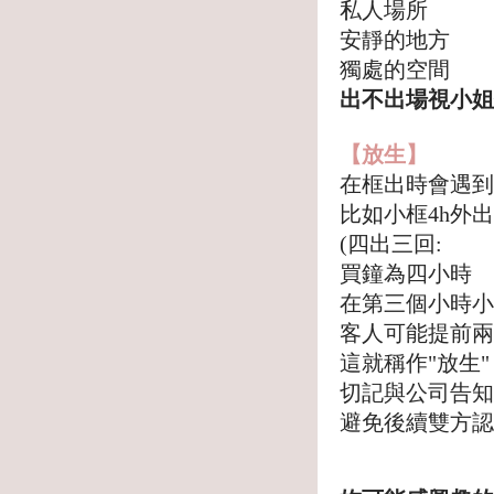
私人場所
安靜的地方
獨處的空間
出不出場視小姐
【放生】
在框出時會遇到
比如小框4h外出
(四出三回:
買鐘為四小時
在第三個小時小
客人可能提前兩
這就稱作"放生"
切記與公司告知
避免後續雙方認