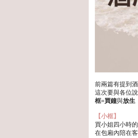
前兩篇有提到酒
這次要與各位說
框=買鐘
與
放生
【小框】
買小姐四小時的
在包廂內陪在客