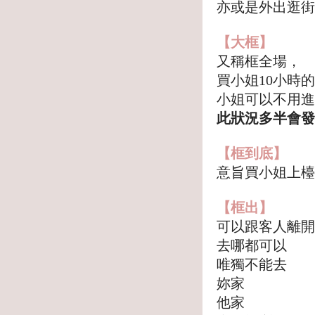
亦或是外出逛街
【大框】
又稱框全場，
買小姐10小時
小姐可以不用進
此狀況多半會發
【框到底】
意旨買小姐上檯
【框出】
可以跟客人離開
去哪都可以
唯獨不能去
妳家
他家