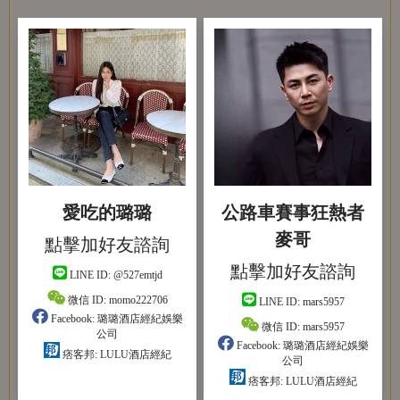
愛吃的璐璐
公路車賽事狂熱者
麥哥
點擊加好友諮詢
點擊加好友諮詢
LINE ID:
@527emtjd
微信 ID:
momo222706
LINE ID:
mars5957
Facebook:
璐璐酒店經紀娛樂
微信 ID:
mars5957
公司
Facebook:
璐璐酒店經紀娛樂
痞客邦:
LULU酒店經紀
公司
痞客邦:
LULU酒店經紀