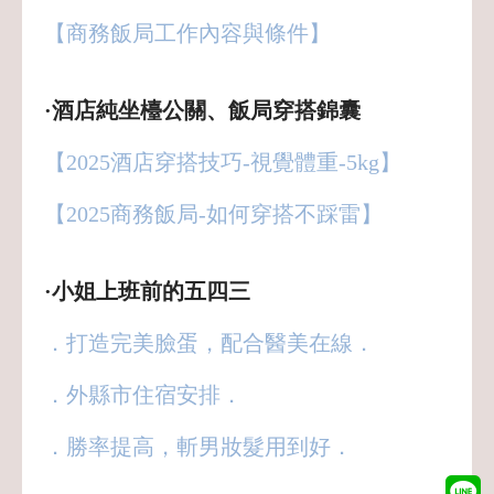
【商務飯局工作內容與條件】
·酒店純坐檯公關、飯局穿搭錦囊
【2025酒店穿搭技巧-視覺體重-5kg】
【2025商務飯局-如何穿搭不踩雷】
·小姐上班前的五四三
．打造完美臉蛋，配合醫美在線．
．外縣市住宿安排．
．勝率提高，斬男妝髮用到好．