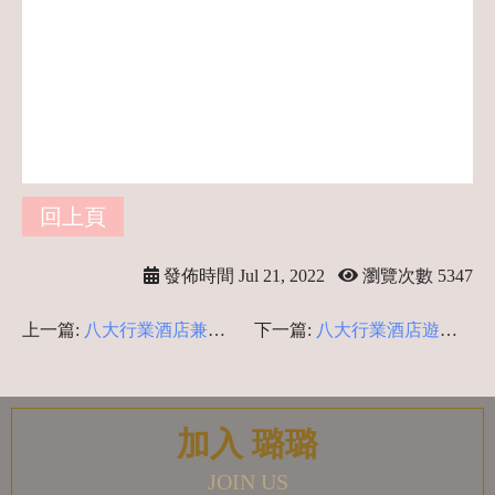
高薪工作,台灣最賺錢的行業,穩定輕鬆的
工作,薪水高的工作,八大職業,酒店妹,酒店
徵人,酒店公主,酒店收入,女生高薪,八大徵
才,錢多的工作,增加收入的方法,什麼工作
賺錢最快
回上頁
發佈時間 Jul 21, 2022
瀏覽次數 5347
上一篇:
八大行業酒店兼職-
下一篇:
八大行業酒店遊戲-
酒店類型分為哪幾種?
酒店小姐到底需不需要經營
客人?
加入 璐璐
JOIN US