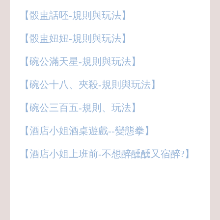
【骰盅話呸-規則與玩法】
【骰盅妞妞-規則與玩法】
【碗公滿天星-規則與玩法】
【碗公十八、夾殺-規則與玩法】
【碗公三百五-規則、玩法】
【酒店小姐酒桌遊戲--變態拳】
【酒店小姐上班前-不想醉醺醺又宿醉?】
八大,酒店,經紀,小姐,公關,領檯,男模,保姆,
禮服店,便服店,制服店,紓壓館,工作,上班,
職缺,應徵,兼職,兼差,正職,打工,八大行業,
八大酒店,八大經紀,八大小姐,八大公關,八