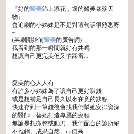
『好的
醫美
錦上添花，壞的醫美暴殄天
物』
會追劇的小姊妹是不是對這句話很熟悉呀
~
(某劇開始前
醫美
的廣告詞)
我看到的那一瞬間就好有共鳴
想讓自己更完美但又怕踩雷...
愛美的心人人有
有許多小姊妹為了讓自己更好賺錢
或是想補足自己長久以來在意的缺點
快速存到一筆錢後會找我們幫她安排資深
的醫師，替她打造專屬的療程
無論是想微整或動刀，我們配合的診所絕
不推銷、成果自然、cp值高