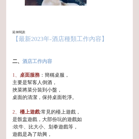
延伸閱讀:
【最新2023年-酒店種類工作內容】
二、
酒店工作內容
1、
桌面服務
：簡稱桌服，
主要是幫客人倒酒，
挾菜將菜分裝到小盤，
桌面的清潔，保持桌面乾淨。
2、
檯上遊戲
:常見的檯上遊戲，
是骰盅遊戲，
大部份玩的遊戲如
:吹牛、比大小、划拳遊戲等，
遊戲是為了助興，