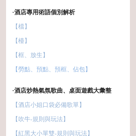
·酒店專用術語個別解析
【檔】
【檯】
【框、放生】
【勞點、預點、預框、佔包】
·酒店炒熱氣氛歌曲、桌面遊戲大彙整
【酒店小姐口袋必備歌單】
【吹牛-規則與玩法】
【紅黑大小單雙-規則與玩法】