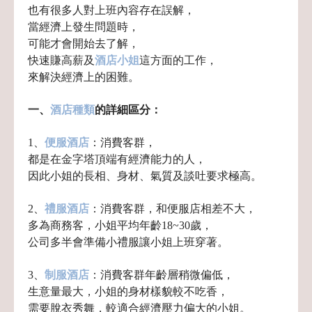
也有很多人對上班內容存在誤解，
當經濟上發生問題時，
可能才會開始去了解，
快速賺高薪及
酒店小姐
這方面的工作，
來解決經濟上的困難。
一、
酒店種類
的詳細區分：
1、
便服酒店
：消費客群，
都是在金字塔頂端有經濟能力的人，
因此小姐的長相、身材、氣質及談吐要求極高。
2、
禮服酒店
：消費客群，
和便服店相差不大，
多為商務客，小姐平均年齡
18~30歲，
公司多半會準備小禮服讓小姐上班穿著。
3、
制服酒店
：消費客群年齡層稍微偏低，
生意量最大，小姐的身材樣貌較不吃香，
需要脫衣秀舞，
較適合經濟壓力偏大的小姐。