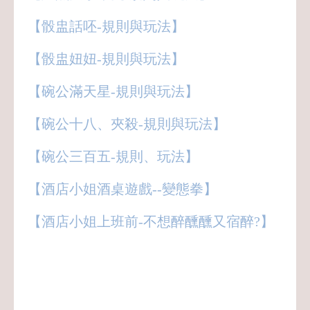
【骰盅話呸-規則與玩法】
【骰盅妞妞-規則與玩法】
【碗公滿天星-規則與玩法】
【碗公十八、夾殺-規則與玩法】
【碗公三百五-規則、玩法】
【酒店小姐酒桌遊戲--變態拳】
【酒店小姐上班前-不想醉醺醺又宿醉?】
八大,酒店,經紀,小姐,公關,領檯,男模,保姆,
禮服店,便服店,制服店,紓壓館,工作,上班,
職缺,應徵,兼職,兼差,正職,打工,八大行業,