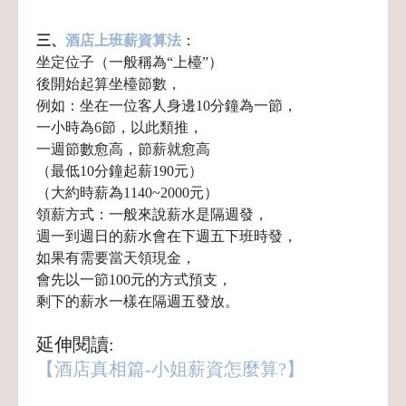
三、
酒店上班薪資算法
：
坐定位子（一般稱為“上檯”）
後開始起算坐檯節數，
例如：坐在一位客人身邊10分鐘為一節，
一小時為6節，
以此類推，
一週節數愈高，節薪就愈高
（最低10分鐘起薪190元）
（大約時薪為1140~2000元）
領薪方式：一般來說薪水是隔週發，
週一到週日的薪水會在下週五下班時發，
如果有需要當天領現金，
會先以一節100元的方式預支，
剩下的薪水一樣在隔週五發放。
延伸閱讀:
【酒店真相篇-小姐薪資怎麼算?】