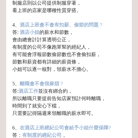
制服店則以公司提供制服穿著，
看上班的店家是哪種性質穿搭。
4、
酒店上班會不會有扣薪、偷節的問題
？
答:
酒店小姐
的薪水和節數，
會由總會計計算透明公正，
有制度的公司不像跑單幫的經紀人，
有可能會浮報節數偷節數也不會偷扣薪，
節數和薪資都有詳細的薪資條，
小姐可以逐一核對，領薪水不擔心。
5、
離職會不會很麻煩
？
答:
酒店工作
並沒有綁合約，
所以離職只要提前告知店家預計何時離職，
時間到了就安心下檔，
只需要記得隔週來領離職的薪水即可。
6、
在酒店上班經紀公司會給予小姐什麼保障?
答：
有制度的經紀公司
，