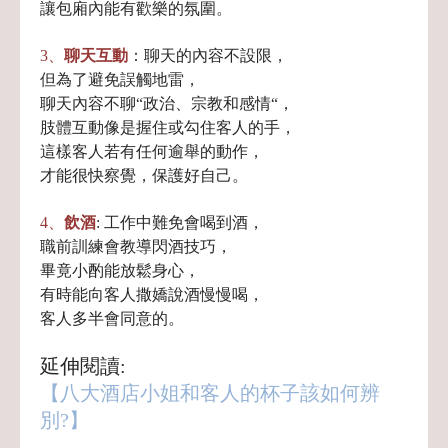
讓包廂內能有歡樂的氛圍。
3、
聊天互動
：聊天的內容不設限，
但為了避免誤觸地雷，
聊天內容不聊“政治、宗教和感情“，
肢體互動像是握住或勾住客人的手，
這樣客人若有任何逾舉的動作，
才能很快察覺，保護好自己。
4、
飲酒
: 工作中難免會喝到酒，
職前訓練會教導閃酒技巧，
畢竟小酌能放鬆身心，
有時能向客人撒嬌說酒慢慢喝，
客人多半會同意的。
延伸閱讀:
【八大酒店小姐和客人的杯子該如何辨
別?】