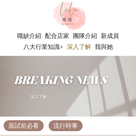
職缺介紹
配合店家
團隊介紹
新成員
八大行業知識+
深入了解
我與她
面試前必看
流行時事