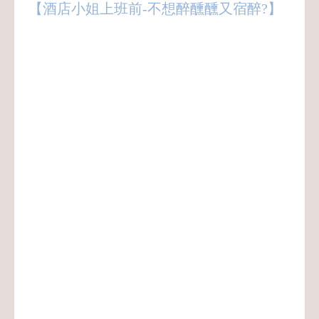
【酒店小姐上班前-不想醉醺醺又宿醉?】
八大,酒店,經紀,小姐,公關,領檯,男模,保姆,
禮服店,便服店,制服店,紓壓館,工作,上班,
職缺,應徵,兼職,兼差,正職,打工,八大行業,
八大酒店,八大經紀,八大小姐,八大公關,八
大領檯,八大工作,八大上班,八大職缺,八大
應徵,八大兼職,八大兼差,八大正職,八大打
工,酒店行業,酒店經紀,酒店小姐,酒店公關,
酒店領檯,酒店男模,酒店保姆,酒店工作,酒
店上班,酒店職缺,酒店應徵,酒店兼職,酒店
兼差,酒店正職,酒店打工,酒店業,禮服酒店,
便服酒店,制服酒店,鋼琴酒吧,紓壓會館,男
模會館,禮服公關,便服公關,制服公關,領檯
小姐,台北酒店,台北經紀,台北小姐,台北公
關,台北領檯,台北保姆,台北禮服,台北便服,
台北制服,台北工作,台北上班,台北職缺,台