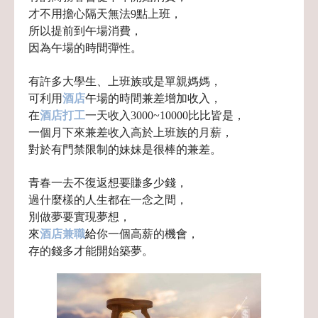
才不用擔心隔天無法9點上班，
所以提前到午場消費，
因為午場的時間彈性。
有許多大學生、上班族或是單親媽媽，
可利用
酒店
午場的時間兼差增加收入，
在
酒店打工
一天收入3000~10000比比皆是，
一個月下來兼差收入高於上班族的月薪，
對於有門禁限制的妹妹是很棒的兼差。
青春一去不復返想要賺多少錢，
過什麼樣的人生都在一念之間，
別做夢要實現夢想，
來
酒店兼職
給
你一個高薪的機會，
存的錢多才能開始築夢。