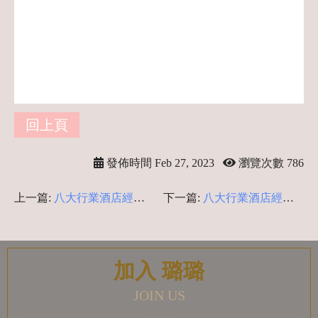
才,錢多的工作,增加收入的方法,什麼工作
賺錢最快
回上頁
發佈時間 Feb 27, 2023
瀏覽次數 786
上一篇:
八大行業酒店經紀-
下一篇:
八大行業酒店經紀-
酒店疑問揭密
青貧時代酒店行業打工創造
美麗人生，酒店工作一點也
不可怕，酒店高薪
加入 璐璐
JOIN US