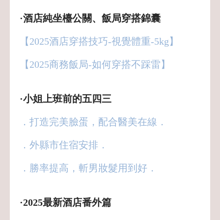
·酒店純坐檯公關、飯局穿搭錦囊
【2025酒店穿搭技巧-視覺體重-5kg】
【2025商務飯局-如何穿搭不踩雷】
·小姐上班前的五四三
．打造完美臉蛋，配合醫美在線．
．外縣市住宿安排．
．勝率提高，斬男妝髮用到好．
·2025最新酒店番外篇