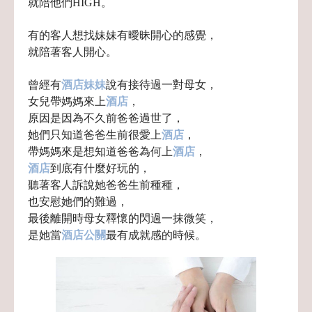
就陪他們HIGH。
有的客人想找妹妹有曖昧開心的感覺，
就陪著客人開心。
曾經有
酒店妹妹
說有接待過一對母女，
女兒帶媽媽來上
酒店
，
原因是因為不久前爸爸過世了，
她們只知道爸爸生前很愛上
酒店
，
帶媽媽來是想知道爸爸為何上
酒店
，
酒店
到底有什麼好玩的，
聽著客人訴說她爸爸生前種種，
也安慰她們的難過，
最後離開時母女釋懷的閃過一抹微笑，
是她當
酒店公關
最有成就感的時候。