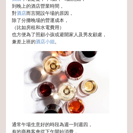
到晚上的酒店營業時間，
對
酒店
而言開設午場的原因，
除了分攤晚場的營運成本，
（比如房租和水電費用）
也方便為了照顧小孩或避開家人及男友顧慮，
兼差上班的
酒店小姐
。
通常午場生意好的時段為週一到週四，
有的商務客會從下午開始消費，