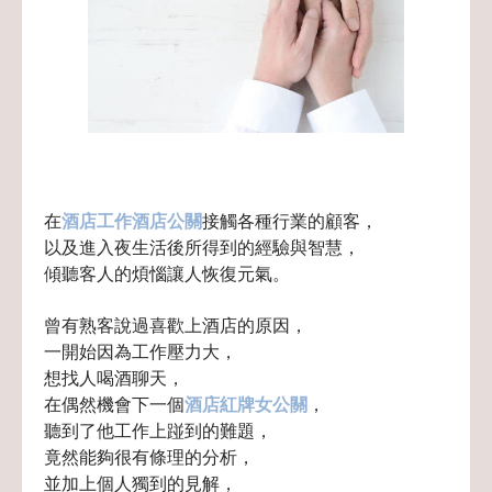
在
酒店工作酒店公關
接觸各種行業的顧客，
以及進入夜生活後所得到的經驗與智慧，
傾聽客人的煩惱讓人恢復元氣。
曾有熟客說過喜歡上酒店的原因，
一開始因為工作壓力大，
想找人喝酒聊天，
在偶然機會下一個
酒店紅牌女公關
，
聽到了他工作上踫到的難題，
竟然能夠很有條理的分析，
並加上個人獨到的見解，