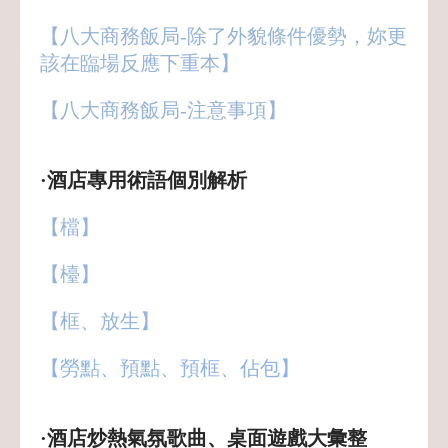
【八大商務飯局-除了外貌條件優勢，妳更
該在臨場反應下重本】
【八大商務飯局-注意事項】
·酒店專用術語個別解析
【檔】
【檯】
【框、放生】
【勞點、預點、預框、佔包】
·酒店炒熱氣氛歌曲、桌面遊戲大彙整