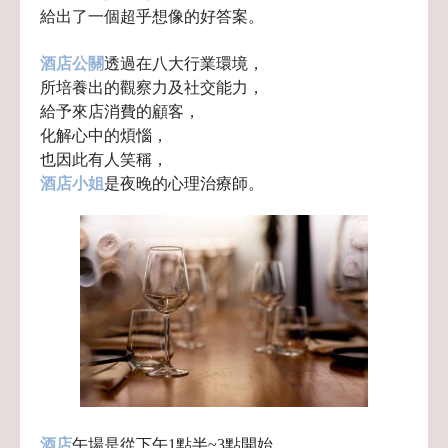
給出了一個超乎想像的好答案。
酒店公關
透過在八大行業環境，
所培養出的觀察力及社交能力，
給予來店消費的顧客，
化解心中的煩惱，
也因此有人笑稱，
酒店小姐
是夜晚的心理治療師。
酒店
午場是從下午1點半~3點開始，