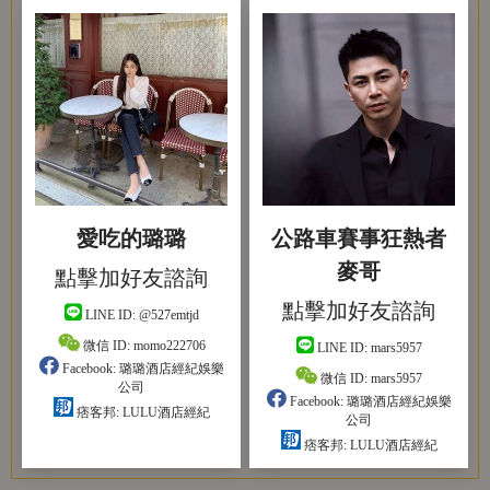
愛吃的璐璐
公路車賽事狂熱者
麥哥
點擊加好友諮詢
點擊加好友諮詢
LINE ID:
@527emtjd
微信 ID:
momo222706
LINE ID:
mars5957
Facebook:
璐璐酒店經紀娛樂
微信 ID:
mars5957
公司
Facebook:
璐璐酒店經紀娛樂
痞客邦:
LULU酒店經紀
公司
痞客邦:
LULU酒店經紀