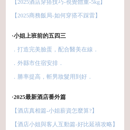
【2025酒店穿搭技巧-視覺體重-5kg】
【2025商務飯局-如何穿搭不踩雷】
·小姐上班前的五四三
．打造完美臉蛋，配合醫美在線．
．外縣市住宿安排．
．勝率提高，斬男妝髮用到好．
·2025最新酒店番外篇
【酒店真相篇-小姐薪資怎麼算?】
【酒店小姐與客人互動篇-好比延禧攻略】