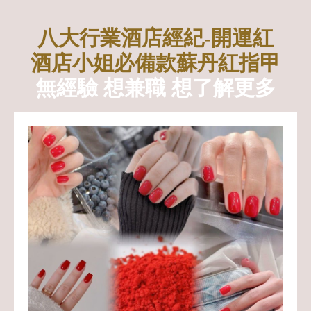
八大行業酒店經紀-開運紅
酒店小姐必備款蘇丹紅指甲
無經驗 想兼職 想了解更多