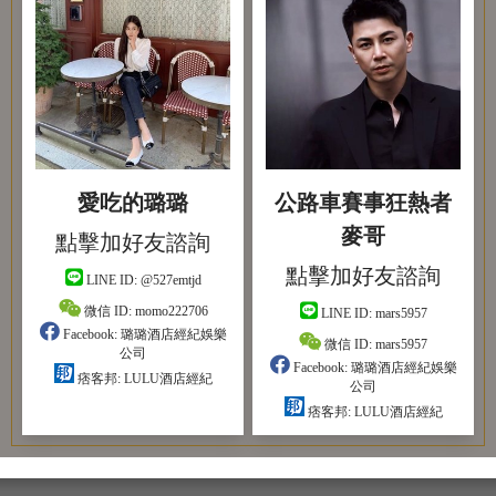
愛吃的璐璐
公路車賽事狂熱者
麥哥
點擊加好友諮詢
點擊加好友諮詢
LINE ID:
@527emtjd
微信 ID:
momo222706
LINE ID:
mars5957
Facebook:
璐璐酒店經紀娛樂
微信 ID:
mars5957
公司
Facebook:
璐璐酒店經紀娛樂
痞客邦:
LULU酒店經紀
公司
痞客邦:
LULU酒店經紀