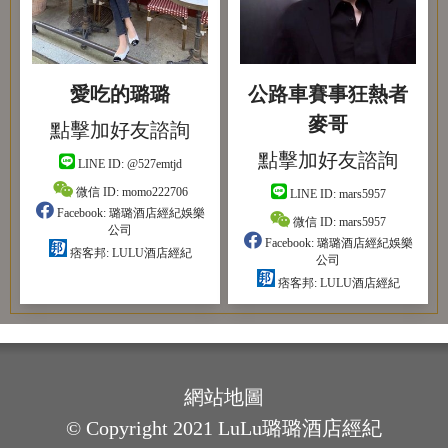
愛吃的璐璐
公路車賽事狂熱者
麥哥
點擊加好友諮詢
點擊加好友諮詢
LINE ID:
@527emtjd
微信 ID:
momo222706
LINE ID:
mars5957
Facebook:
璐璐酒店經紀娛樂
微信 ID:
mars5957
公司
Facebook:
璐璐酒店經紀娛樂
痞客邦:
LULU酒店經紀
公司
痞客邦:
LULU酒店經紀
網站地圖
© Copyright 2021 LuLu璐璐酒店經紀