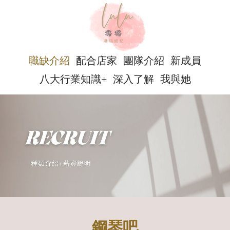
職缺介紹
配合店家
團隊介紹
新成員
八大行業知識+
深入了解
我與她
鋼琴吧