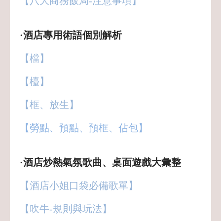
【八大商務飯局-注意事項】
·酒店專用術語個別解析
【檔】
【檯】
【框、放生】
【勞點、預點、預框、佔包】
·酒店炒熱氣氛歌曲、桌面遊戲大彙整
【酒店小姐口袋必備歌單】
【吹牛-規則與玩法】